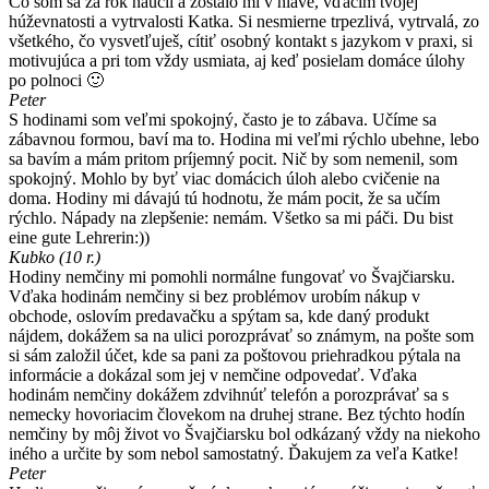
Čo som sa za rok naučil a zostalo mi v hlave, vďačím tvojej
húževnatosti a vytrvalosti Katka. Si nesmierne trpezlivá, vytrvalá, zo
všetkého, čo vysvetľuješ, cítiť osobný kontakt s jazykom v praxi, si
motivujúca a pri tom vždy usmiata, aj keď posielam domáce úlohy
po polnoci 🙂
Peter
S hodinami som veľmi spokojný, často je to zábava. Učíme sa
zábavnou formou, baví ma to. Hodina mi veľmi rýchlo ubehne, lebo
sa bavím a mám pritom príjemný pocit. Nič by som nemenil, som
spokojný. Mohlo by byť viac domácich úloh alebo cvičenie na
doma. Hodiny mi dávajú tú hodnotu, že mám pocit, že sa učím
rýchlo. Nápady na zlepšenie: nemám. Všetko sa mi páči. Du bist
eine gute Lehrerin:))
Kubko (10 r.)
Hodiny nemčiny mi pomohli normálne fungovať vo Švajčiarsku.
Vďaka hodinám nemčiny si bez problémov urobím nákup v
obchode, oslovím predavačku a spýtam sa, kde daný produkt
nájdem, dokážem sa na ulici porozprávať so známym, na pošte som
si sám založil účet, kde sa pani za poštovou priehradkou pýtala na
informácie a dokázal som jej v nemčine odpovedať. Vďaka
hodinám nemčiny dokážem zdvihnúť telefón a porozprávať sa s
nemecky hovoriacim človekom na druhej strane. Bez týchto hodín
nemčiny by môj život vo Švajčiarsku bol odkázaný vždy na niekoho
iného a určite by som nebol samostatný. Ďakujem za veľa Katke!
Peter