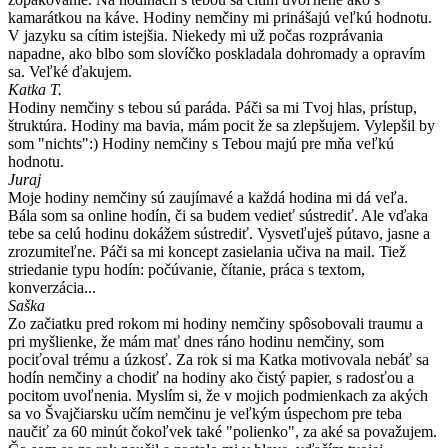
kamarátkou na káve. Hodiny nemčiny mi prinášajú veľkú hodnotu.
V jazyku sa cítim istejšia. Niekedy mi už počas rozprávania
napadne, ako blbo som slovíčko poskladala dohromady a opravím
sa. Veľké ďakujem.
Katka T.
Hodiny nemčiny s tebou sú paráda. Páči sa mi Tvoj hlas, prístup,
štruktúra. Hodiny ma bavia, mám pocit že sa zlepšujem. Vylepšil by
som "nichts":) Hodiny nemčiny s Tebou majú pre mňa veľkú
hodnotu.
Juraj
Moje hodiny nemčiny sú zaujímavé a každá hodina mi dá veľa.
Bála som sa online hodín, či sa budem vedieť sústrediť. Ale vďaka
tebe sa celú hodinu dokážem sústrediť. Vysvetľuješ pútavo, jasne a
zrozumiteľne. Páči sa mi koncept zasielania učiva na mail. Tiež
striedanie typu hodín: počúvanie, čítanie, práca s textom,
konverzácia...
Saška
Zo začiatku pred rokom mi hodiny nemčiny spôsobovali traumu a
pri myšlienke, že mám mať dnes ráno hodinu nemčiny, som
pociťoval trému a úzkosť. Za rok si ma Katka motivovala nebáť sa
hodín nemčiny a chodiť na hodiny ako čistý papier, s radosťou a
pocitom uvoľnenia. Myslím si, že v mojich podmienkach za akých
sa vo Švajčiarsku učím nemčinu je veľkým úspechom pre teba
naučiť za 60 minút čokoľvek také "polienko", za aké sa považujem.