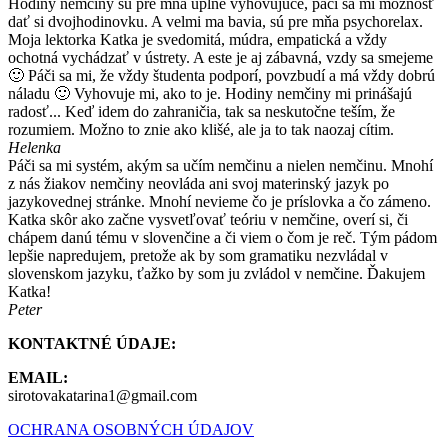
Hodiny nemčiny sú pre mňa úplne vyhovujúce, páči sa mi možnosť
dať si dvojhodinovku. A velmi ma bavia, sú pre mňa psychorelax.
Moja lektorka Katka je svedomitá, múdra, empatická a vždy
ochotná vychádzať v ústrety. A este je aj zábavná, vzdy sa smejeme
🙂 Páči sa mi, že vždy študenta podporí, povzbudí a má vždy dobrú
náladu 🙂 Vyhovuje mi, ako to je. Hodiny nemčiny mi prinášajú
radosť... Keď idem do zahraničia, tak sa neskutočne teším, že
rozumiem. Možno to znie ako klišé, ale ja to tak naozaj cítim.
Helenka
Páči sa mi systém, akým sa učím nemčinu a nielen nemčinu. Mnohí
z nás žiakov nemčiny neovláda ani svoj materinský jazyk po
jazykovednej stránke. Mnohí nevieme čo je príslovka a čo zámeno.
Katka skôr ako začne vysvetľovať teóriu v nemčine, overí si, či
chápem danú tému v slovenčine a či viem o čom je reč. Tým pádom
lepšie napredujem, pretože ak by som gramatiku nezvládal v
slovenskom jazyku, ťažko by som ju zvládol v nemčine. Ďakujem
Katka!
Peter
KONTAKTNÉ ÚDAJE:
EMAIL:
sirotovakatarina1@gmail.com
OCHRANA OSOBNÝCH ÚDAJOV