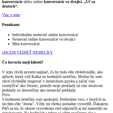
konverzácie
alebo online
konverzácie
vo dvojici. „Uč sa
deutsch“.
Viac o mne
Ponúkam:
Individuálne nemecké online konverzácie
Nemecké online konverzácie vo dvojici
Mini konverzácie
cHCEM VEDIEŤ NEMECKY
Čo hovoria moji klienti?
V tejto chvíli neviem napísať, čo by bolo ešte efektívnejšie, ako
spôsob, ktorý volí Katka na hodinách nemčiny. Možno by som
chcel rýchlejšie reagovať v nemeckom jazyku a začať viac
rozmýšľať ako Nemec, pretože moje preklady sú viac doslovne
preklady zo slovenčiny ako nemecké preklady.
Peťo
S hodinami nemčiny som spokojná. Preberáme veci, v ktorých sa
necítim ešte "doma". Vždy mi všetko poriadne vysvetlíš, Ďakujem.
Páči sa mi, že okrem vysvetlenia vieš odporučit aj iné materiály na
zopakovanie. Na hodinách s tebou sa cítim uvoľnene ako s