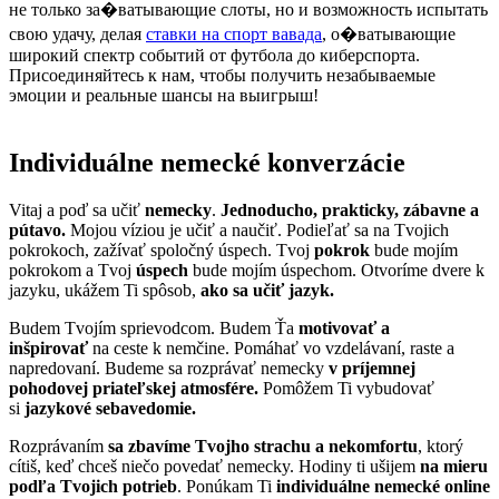
не только за�ватывающие слоты, но и возможность испытать
свою удачу, делая
ставки на спорт вавада
, о�ватывающие
широкий спектр событий от футбола до киберспорта.
Присоединяйтесь к нам, чтобы получить незабываемые
эмоции и реальные шансы на выигрыш!
Individuálne nemecké konverzácie
Vitaj a poď sa učiť
nemecky
.
Jednoducho, prakticky, zábavne a
pútavo.
Mojou víziou je učiť a naučiť. Podieľať sa na Tvojich
pokrokoch, zažívať spoločný úspech. Tvoj
pokrok
bude mojím
pokrokom a Tvoj
úspech
bude mojím úspechom. Otvoríme dvere k
jazyku, ukážem Ti spôsob,
ako sa učiť jazyk.
Budem Tvojím sprievodcom. Budem Ťa
motivovať a
inšpirovať
na ceste k nemčine. Pomáhať vo vzdelávaní, raste a
napredovaní. Budeme sa rozprávať nemecky
v príjemnej
pohodovej
priateľskej atmosfére.
Pomôžem Ti vybudovať
si
jazykové sebavedomie.
Rozprávaním
sa zbavíme Tvojho strachu a nekomfortu
, ktorý
cítiš, keď chceš niečo povedať nemecky. Hodiny ti ušijem
na mieru
podľa Tvojich potrieb
. Ponúkam Ti
individuálne nemecké online